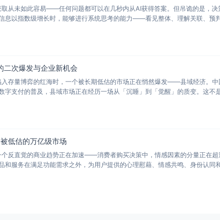
识获取从未如此容易——任何问题都可以在几秒内从AI获得答案。但吊诡的是，
信息以指数级增长时，能够进行系统思考的能力——看见整体、理解关联、预
的二次爆发与企业新机会
业陷入存量博弈的红海时，一个被长期低估的市场正在悄然爆发——县域经济。中
数字支付的普及，县域市场正在经历一场从「沉睡」到「觉醒」的质变。这不
最被低估的万亿级市场
，一个反直觉的商业趋势正在加速——消费者购买决策中，情感因素的分量正在
品和服务在满足功能需求之外，为用户提供的心理慰藉、情感共鸣、身份认同