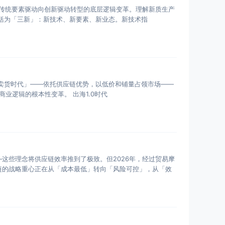
从传统要素驱动向创新驱动转型的底层逻辑变革。理解新质生产
战略的前提条件。 新质生产力的核心要义可以概括为「三新」：新技术、新要素、新业态。新技术指
是「卖货时代」——依托供应链优势，以低价和铺量占领市场——
那么出海2.0的核心特征是从「中国制造」到「中国品牌」的战略跨越。这不是一个渐进式的升级，而是一次商业逻辑的根本性变革。 出海1.0时代
这些理念将供应链效率推到了极致。但2026年，经过贸易摩
链的战略重心正在从「成本最低」转向「风险可控」，从「效