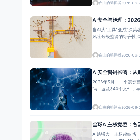
自由的编辑者
2026-06-
AI安全与治理：20
当AI从"工具"变成"决
自由的编辑者
2026-06-
AI安全警钟长鸣：从
2026年5月，一个震惊整
码，波及340个文件，
自由的编辑者
2026-06-
全球AI主权竞赛：各
AI越强大，主权越敏感—