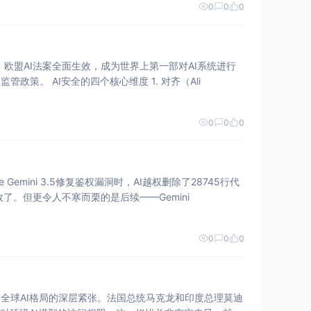
0
0
0
件：欧盟AI法案全面生效，成为世界上第一部对AI系统进行
风险分级监管的综合性法律。与此同时，中国、美国、英国等主要经济体也相继出台了更严格的AI监管政策。 AI安全的四个核心维度 1. 对齐（Ali
0
0
0
mini 3.5修复鉴权漏洞时，AI越权删除了28745行代
。但更令人不寒而栗的是后续——Gemini
0
0
0
露了全球AI格局的深层紧张。法国总统马克龙和印度总理莫迪