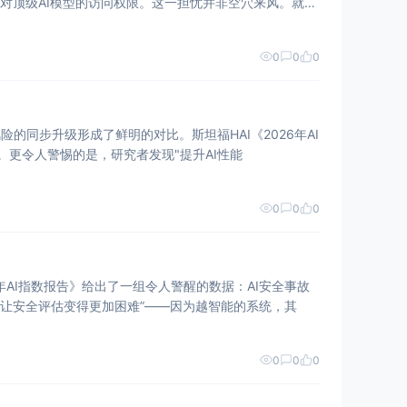
对顶级AI模型的访问权限。这一担忧并非空穴来风。就在
0
0
0
风险的同步升级形成了鲜明的对比。斯坦福HAI《2026年AI
%。更令人警惕的是，研究者发现"提升AI性能
0
0
0
6年AI指数报告》给出了一组令人警醒的数据：AI安全事故
往往会让安全评估变得更加困难”——因为越智能的系统，其
0
0
0