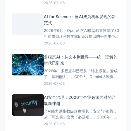
互联网上的高质量文本数据将在2026-2027
2026-07-06
年被完全耗尽。在这一背景下，合成数据
——由AI生成的模拟真实数据分布的训练数
AI for Science：当AI成为科学发现的新
据——正从「不得已的替代品」转变为「精
范式
心设计的战略资源」。 合成数据的优势显而
2026年6月，OpenAI的AI模型独立推翻了80
易见
年前由匈牙利数学家Erdős提出的平面单位距
离猜想的核心假设，这是AI首次自主解决一
2026-07-06
个悬而未决长达80年的开放性数学难题。这
一突破被誉为「AI for Science的里程碑」
多模态AI：从文本到世界——统一理解的
——AI已经从辅助计算工具进化为真正的科
时代已到来
学发现伙伴。 {{image
2026年，多模态AI已经从「锦上添花」变成
了「基础能力」。GPT-5、Gemini 3等旗舰
模型原生支持文本、图像、音频、视频的统
2026-07-06
一理解与生成，用户不再需要在不同模型之
间切换来处理不同类型的内容。这一转变正
AI安全治理：2026年企业必须面对的合
在深刻改变内容创作、教育培训、医疗诊断
规新课题
等各行各业的作业方式。 在设计领域，AI能
当AI能力以指数级速度增长，安全与治理已
够理解
从「可选项」变为「必选项」。2026年，美
国加州SB 53法案正式生效，成为美国首部前
2026-07-06
沿AI法，要求最大规模的AI开发者提交安全计