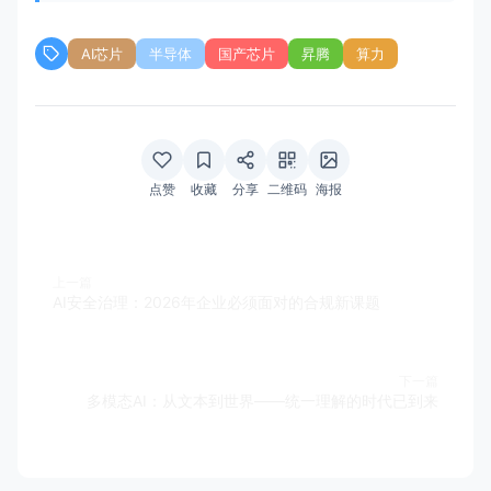
AI芯片
半导体
国产芯片
昇腾
算力
点赞
收藏
分享
二维码
海报
上一篇
AI安全治理：2026年企业必须面对的合规新课题
下一篇
多模态AI：从文本到世界——统一理解的时代已到来