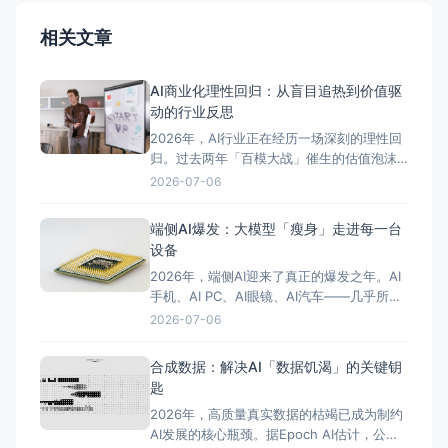
相关文章
AI商业化理性回归：从盲目追热到价值驱
动的行业反思
2026年，AI行业正在经历一场深刻的理性回
归。过去两年「百模大战」催生的估值泡沫
正在被市场消化，投资人和企业从「怕错
2026-07-06
过」转向「问回报」。a16z、红杉、Tiger
Global等知名VC已基本停止以「对话」为核
端侧AI爆发：大模型「瘦身」走进每一台
心的AI投资，转向能产生实际收入的Agent赛
设备
道和垂直应用。 理性回归的迹象在多个
2026年，端侧AI迎来了真正的爆发之年。AI
手机、AI PC、AI眼镜、AI汽车——几乎所有
智能设备都在将AI推理能力从云端迁移到本
2026-07-06
地。据IDC数据，2026年全球端侧AI芯片出
货量预计超过30亿颗，端侧AI市场规模突破
合成数据：解决AI「数据饥渴」的关键钥
800亿美元。驱动这一爆发的核心动力是小模
匙
型的成熟——曾经只有千亿参数大模型才
2026年，高质量真实数据的枯竭已成为制约
AI发展的核心瓶颈。据Epoch AI估计，公共